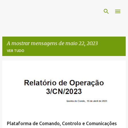
Avançar para o conteúdo principal
A mostrar mensagens de maio 22, 2023
VER TUDO
M
e
n
s
a
g
e
Plataforma de Comando, Controlo e Comunicações
n