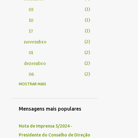
1
03
1
10
1
17
2
novembro
2
01
2
dezembro
2
06
MOSTRAR MAIS
14
2024
1
janeiro
1
29
Mensagens mais populares
1
fevereiro
Nota de Imprensa 5/2024 -
1
13
Presidente do Conselho de Direção