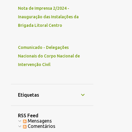
1
novembro
Nota de Imprensa 2/2024 -
1
02
Inauguração das Instalações da
1
2025
Brigada Litoral Centro
1
outubro
1
05
Comunicado - Delegações
Nacionais do Corpo Nacional de
Intervenção Civil
Etiquetas
RSS Feed
Mensagens
Comentários