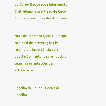
2
março
do Corpo Nacional de Intervenção
1
18
Civil relembra que Plano de Risco
1
31
Sísmico se encontra desatualizado.
1
maio
1
01
Nota de Imprensa 4/2024 - Corpo
3
junho
Nacional de Intervenção Civil
relembra a importância de a
3
20
população manter a serenidade e
3
julho
seguir as orientações das
1
08
autoridades
1
18
1
28
Recolha de Roupa - Locais de
2
agosto
Recolha
2
26