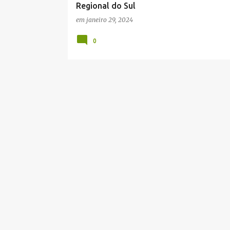
Regional do Sul
s
em
janeiro 29, 2024
0